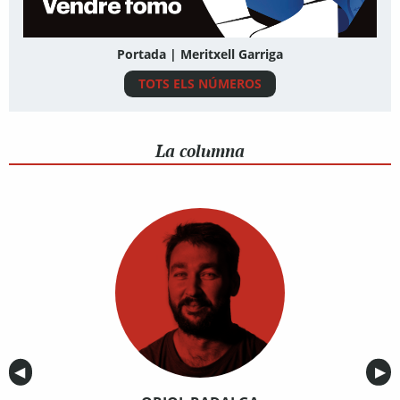
Portada | Meritxell Garriga
TOTS ELS NÚMEROS
La columna
Anterior
◀︎
Sig
▶︎