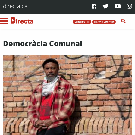
directa.cat
SUBSCRIU-T'HI
FES UNA DONACIÓ
Democràcia Comunal