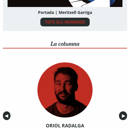
Portada | Meritxell Garriga
TOTS ELS NÚMEROS
La columna
Anterior
◀︎
Sig
▶︎
ORIOL RADALGA