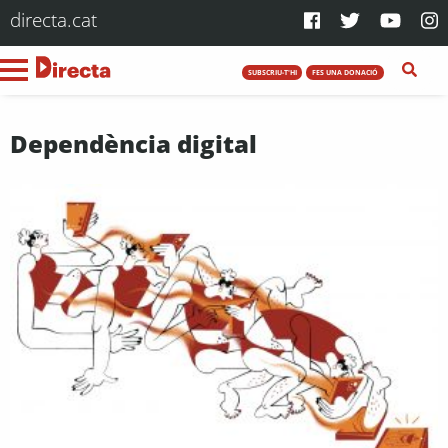
directa.cat
SUBSCRIU-T'HI
FES UNA DONACIÓ
Dependència digital