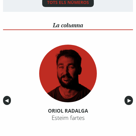
TOTS ELS NÚMEROS
La columna
Anterior
◀︎
Sig
▶︎
ORIOL RADALGA
Esteim fartes