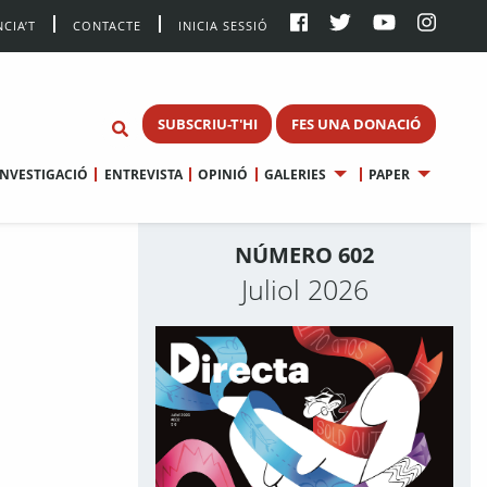
CIA’T
CONTACTE
INICIA SESSIÓ
SUBSCRIU-T'HI
FES UNA DONACIÓ
INVESTIGACIÓ
ENTREVISTA
OPINIÓ
GALERIES
PAPER
NÚMERO 602
Juliol 2026