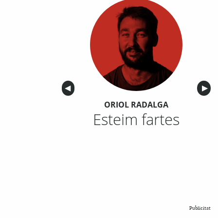
Anterior
◀︎
Sigu
▶︎
ORIOL RADALGA
Esteim fartes
Publicitat