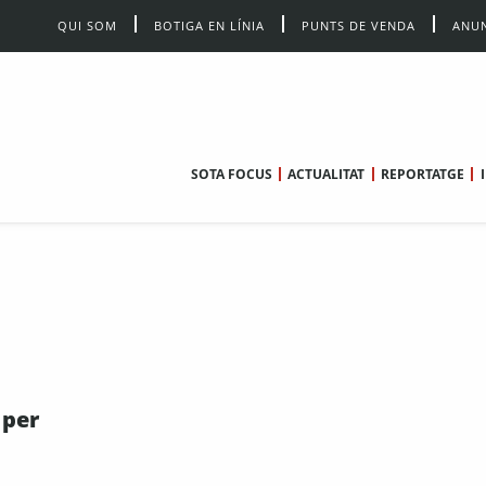
QUI SOM
BOTIGA EN LÍNIA
PUNTS DE VENDA
ANUN
SOTA FOCUS
ACTUALITAT
REPORTATGE
 per