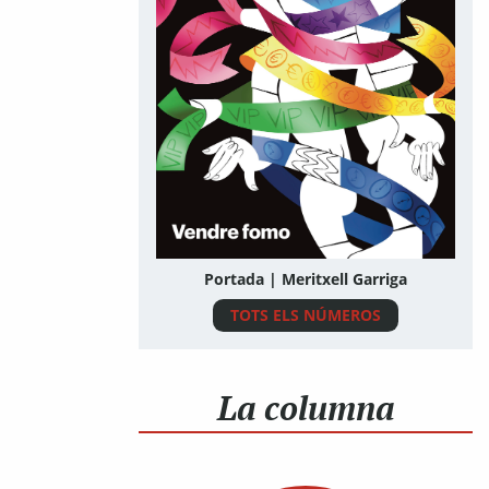
Portada | Meritxell Garriga
TOTS ELS NÚMEROS
La columna