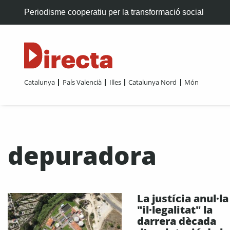
Periodisme cooperatiu per la transformació social
Catalunya
País Valencià
Illes
Catalunya Nord
Món
depuradora
La justícia anul·la
"il·legalitat" la
darrera dècada