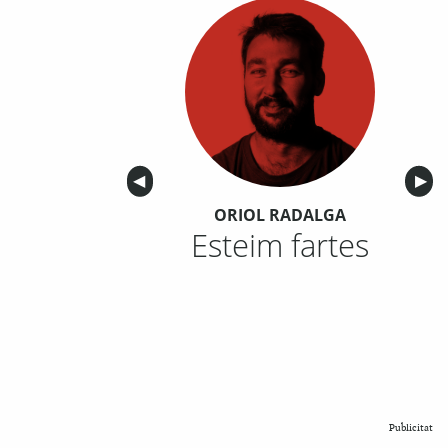
Anterior
◀︎
Sigu
▶︎
ORIOL RADALGA
Esteim fartes
Publicitat