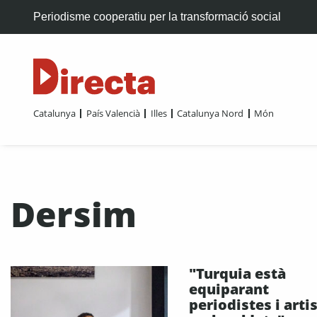
Periodisme cooperatiu per la transformació social
Catalunya
País Valencià
Illes
Catalunya Nord
Món
Dersim
"Turquia està
equiparant
periodistes i arti