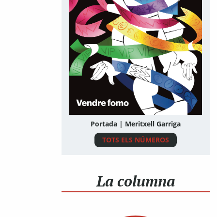
Portada | Meritxell Garriga
TOTS ELS NÚMEROS
La columna