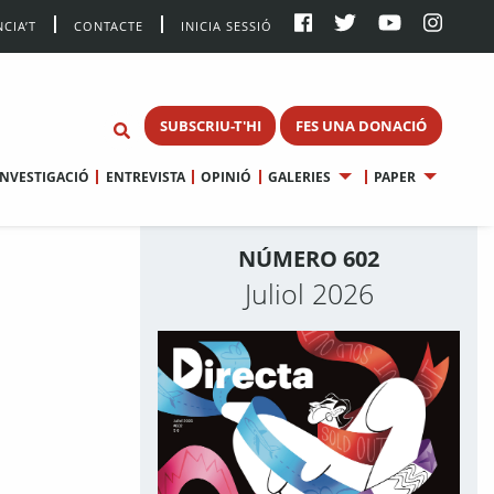
CIA’T
CONTACTE
INICIA SESSIÓ
SUBSCRIU-T'HI
FES UNA DONACIÓ
INVESTIGACIÓ
ENTREVISTA
OPINIÓ
GALERIES
PAPER
NÚMERO 602
Juliol 2026