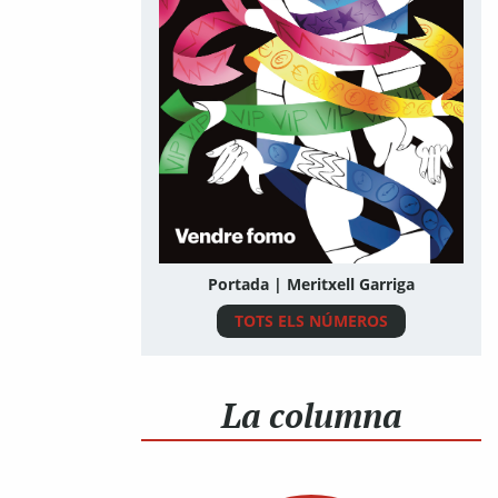
Portada | Meritxell Garriga
TOTS ELS NÚMEROS
La columna