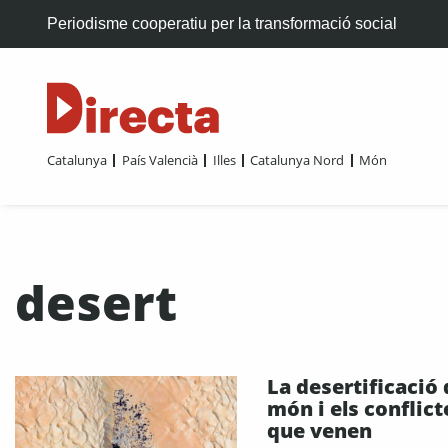
Periodisme cooperatiu per la transformació social
Catalunya
País Valencià
Illes
Catalunya Nord
Món
desert
La desertificació 
món i els conflict
que venen