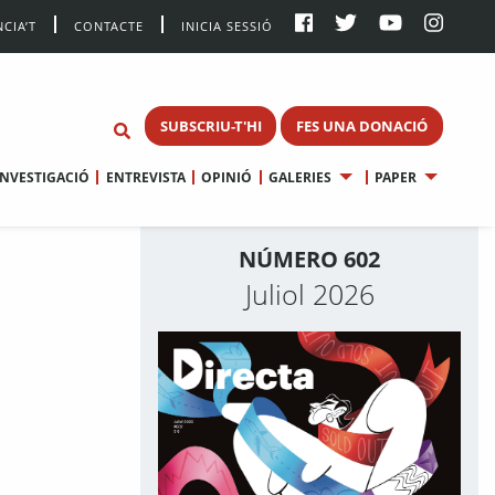
CIA’T
CONTACTE
INICIA SESSIÓ
SUBSCRIU-T'HI
FES UNA DONACIÓ
INVESTIGACIÓ
ENTREVISTA
OPINIÓ
GALERIES
PAPER
NÚMERO 602
Juliol 2026