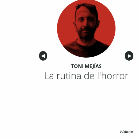
Anterior
◀︎
Sigu
▶︎
TONI MEJÍAS
La rutina de l'horror
Publicitat