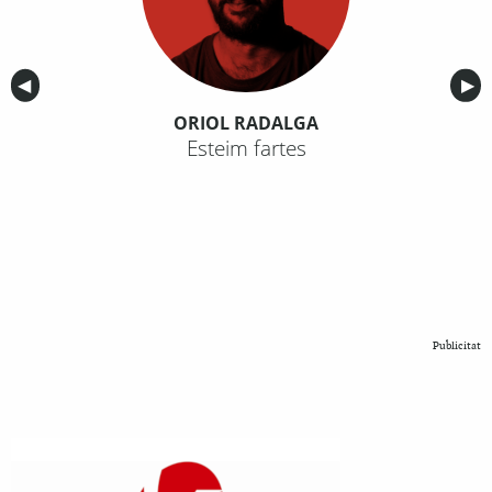
Anterior
◀︎
Sig
▶︎
ORIOL RADALGA
Esteim fartes
Publicitat