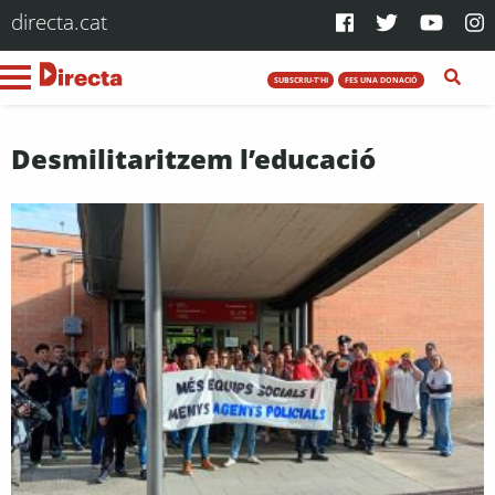
directa.cat
SUBSCRIU-T'HI
FES UNA DONACIÓ
Desmilitaritzem l’educació