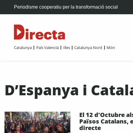
Periodisme cooperatiu per la transformació social
Catalunya
País Valencià
Illes
Catalunya Nord
Món
D’Espanya i Catal
El 12 d'Octubre al
Països Catalans, 
directe