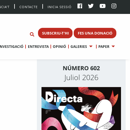
CIA’T
CONTACTE
INICIA SESSIÓ
SUBSCRIU-T'HI
FES UNA DONACIÓ
INVESTIGACIÓ
ENTREVISTA
OPINIÓ
GALERIES
PAPER
NÚMERO 602
Juliol 2026