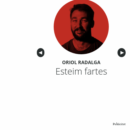
Anterior
◀︎
Sigu
▶︎
ORIOL RADALGA
Esteim fartes
Publicitat