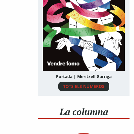
Portada | Meritxell Garriga
TOTS ELS NÚMEROS
La columna