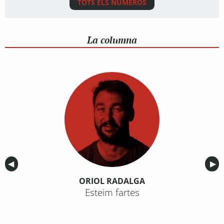
TOTS ELS NÚMEROS
La columna
Anterior
◀︎
Sig
▶︎
ORIOL RADALGA
Esteim fartes