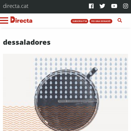
directa.cat
SUBSCRIU-T'HI
FES UNA DONACIÓ
dessaladores