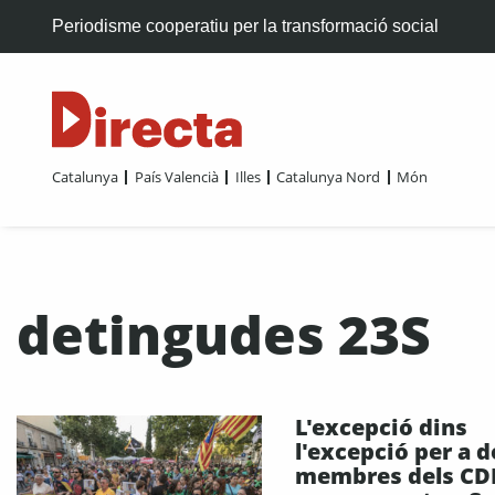
Periodisme cooperatiu per la transformació social
Catalunya
País Valencià
Illes
Catalunya Nord
Món
detingudes 23S
L'excepció dins
l'excepció per a d
membres dels CD