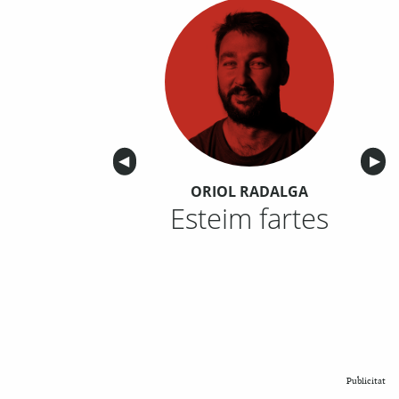
Anterior
◀︎
Sigu
▶︎
ORIOL RADALGA
Esteim fartes
Publicitat