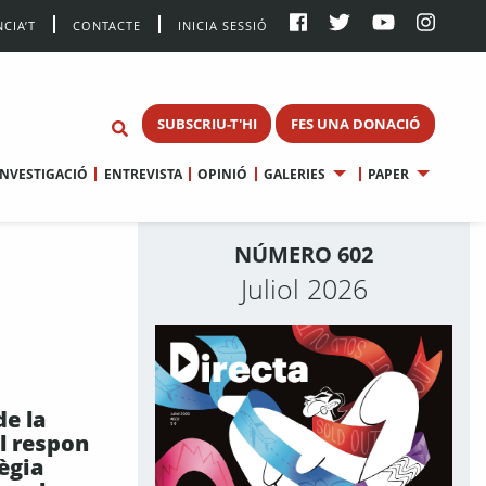
CIA’T
CONTACTE
INICIA SESSIÓ
SUBSCRIU-T'HI
FES UNA DONACIÓ
INVESTIGACIÓ
ENTREVISTA
OPINIÓ
GALERIES
PAPER
NÚMERO 602
Juliol 2026
de la
l respon
ègia