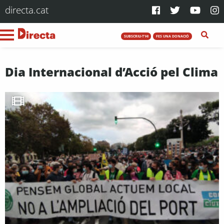
directa.cat
SUBSCRIU-T'HI
FES UNA DONACIÓ
Dia Internacional d’Acció pel Clima