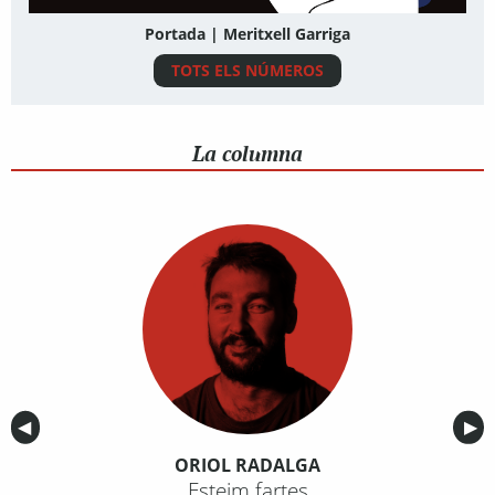
Portada | Meritxell Garriga
TOTS ELS NÚMEROS
La columna
Anterior
◀︎
Sig
▶︎
ORIOL RADALGA
Esteim fartes