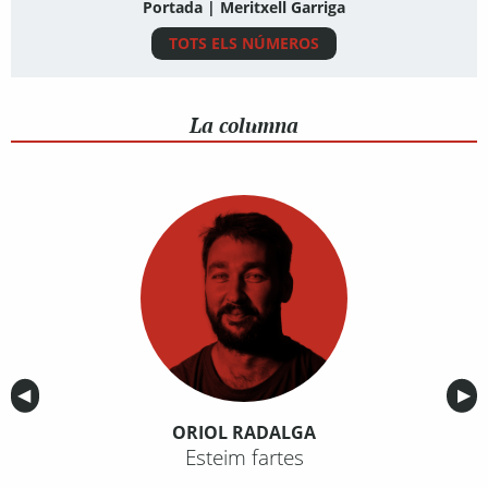
Portada | Meritxell Garriga
TOTS ELS NÚMEROS
La columna
Anterior
◀︎
Sig
▶︎
ORIOL RADALGA
Esteim fartes