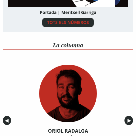
Portada | Meritxell Garriga
TOTS ELS NÚMEROS
La columna
Anterior
◀︎
Sig
▶︎
ORIOL RADALGA