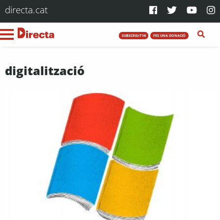
directa.cat
SUBSCRIU-T'HI
FES UNA DONACIÓ
digitalització