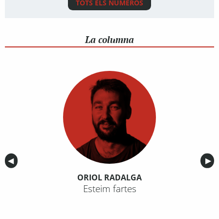
TOTS ELS NÚMEROS
La columna
Anterior
◀︎
Sig
▶︎
ORIOL RADALGA
Esteim fartes