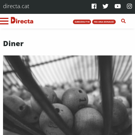
directa.cat
SUBSCRIU-T'HI
FES UNA DONACIÓ
Diner