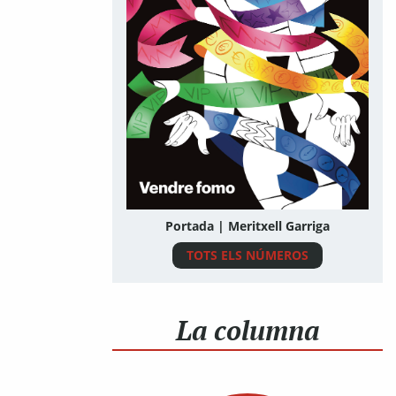
Portada | Meritxell Garriga
TOTS ELS NÚMEROS
La columna