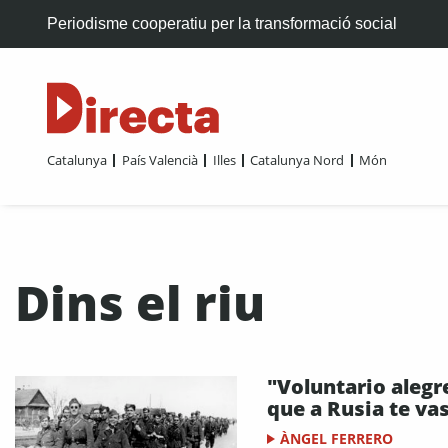
Periodisme cooperatiu per la transformació social
Catalunya
País Valencià
Illes
Catalunya Nord
Món
Dins el riu
"Voluntario alegr
que a Rusia te vas
ÀNGEL FERRERO