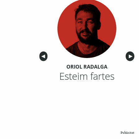
Anterior
◀︎
Sigu
▶︎
ORIOL RADALGA
Esteim fartes
Publicitat