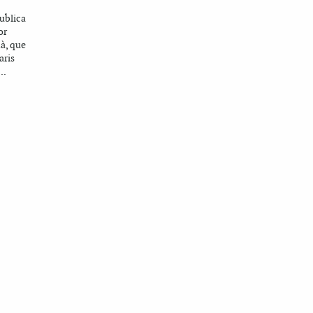
publica
or
à, que
aris
..