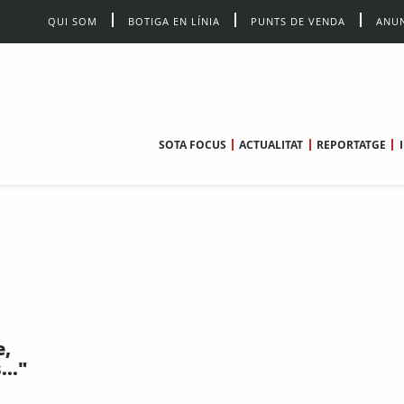
QUI SOM
BOTIGA EN LÍNIA
PUNTS DE VENDA
ANUN
SOTA FOCUS
ACTUALITAT
REPORTATGE
e,
..."