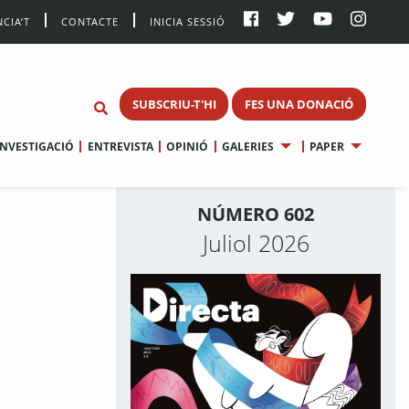
CIA’T
CONTACTE
INICIA SESSIÓ
SUBSCRIU-T'HI
FES UNA DONACIÓ
INVESTIGACIÓ
ENTREVISTA
OPINIÓ
GALERIES
PAPER
NÚMERO 602
Juliol 2026