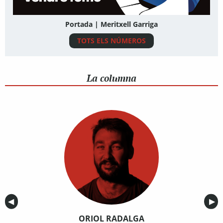
Portada | Meritxell Garriga
TOTS ELS NÚMEROS
La columna
Anterior
◀︎
Sig
▶︎
ORIOL RADALGA