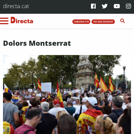
directa.cat
SUBSCRIU-T'HI
FES UNA DONACIÓ
Dolors Montserrat