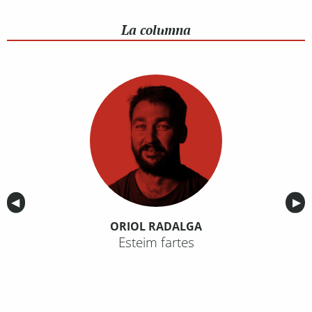
La columna
Anterior
◀︎
Sig
▶︎
ORIOL RADALGA
Esteim fartes