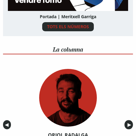
Portada | Meritxell Garriga
TOTS ELS NÚMEROS
La columna
Anterior
◀︎
Sig
▶︎
ORIOL RADALGA