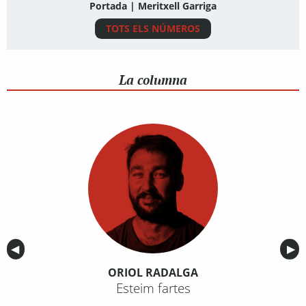
Portada | Meritxell Garriga
TOTS ELS NÚMEROS
La columna
Anterior
◀︎
Sig
▶︎
ORIOL RADALGA
Esteim fartes