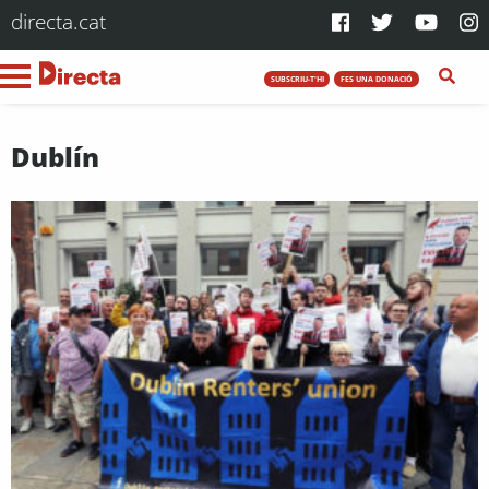
directa.cat
SUBSCRIU-T'HI
FES UNA DONACIÓ
Dublín