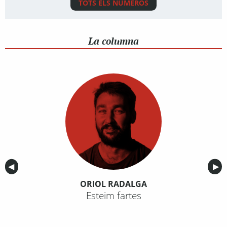
TOTS ELS NÚMEROS
La columna
Anterior
◀︎
Sig
▶︎
ORIOL RADALGA
Esteim fartes