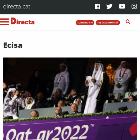
directa.cat
SUBSCRIU-T'HI
FES UNA DONACIÓ
Ecisa