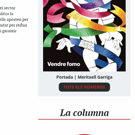
el sector
litza la
ells aposten per
itat per reduir
i garantir
Portada | Meritxell Garriga
TOTS ELS NÚMEROS
La columna