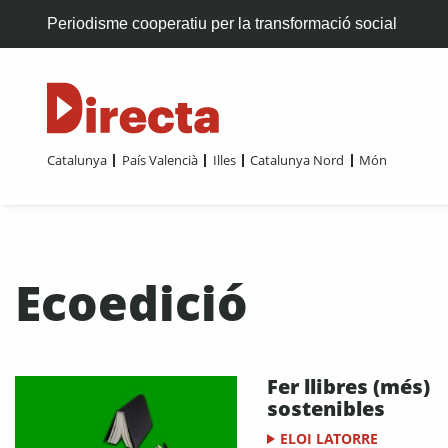
Periodisme cooperatiu per la transformació social
Catalunya
País Valencià
Illes
Catalunya Nord
Món
Ecoedició
Fer llibres (més)
sostenibles
ELOI LATORRE