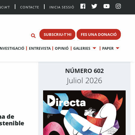
CIA’T
CONTACTE
INICIA SESSIÓ
SUBSCRIU-T'HI
FES UNA DONACIÓ
INVESTIGACIÓ
ENTREVISTA
OPINIÓ
GALERIES
PAPER
NÚMERO 602
Juliol 2026
na de
ostenible