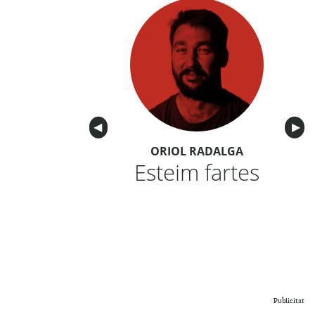
Anterior
◀︎
Sigu
▶︎
ORIOL RADALGA
Esteim fartes
Publicitat