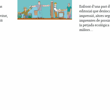
ns
Enfront d’una part d
editorial que desloca
vitat,
impressió, altres seg
lt
impremtes de proxim
la petjada ecològica 
millors...