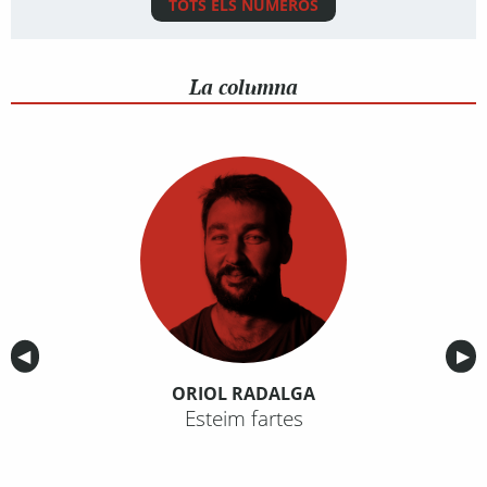
TOTS ELS NÚMEROS
La columna
Anterior
◀︎
Sig
▶︎
ORIOL RADALGA
Esteim fartes