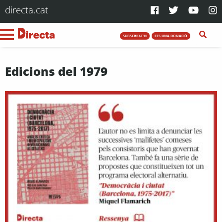
directa.cat
SUBSCRIU-T'HI
FES UNA DONACIÓ
Edicions del 1979