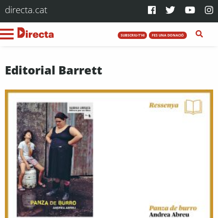
directa.cat
SUBSCRIU-T'HI
FES UNA DONACIÓ
Editorial Barrett