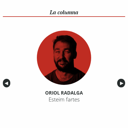
La columna
Anterior
◀︎
Sig
▶︎
ORIOL RADALGA
Esteim fartes