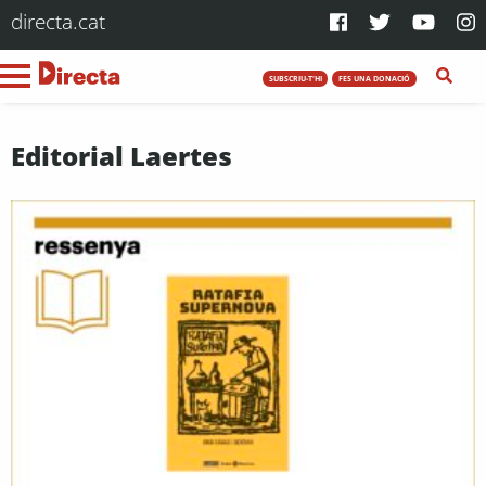
directa.cat
SUBSCRIU-T'HI
FES UNA DONACIÓ
Editorial Laertes