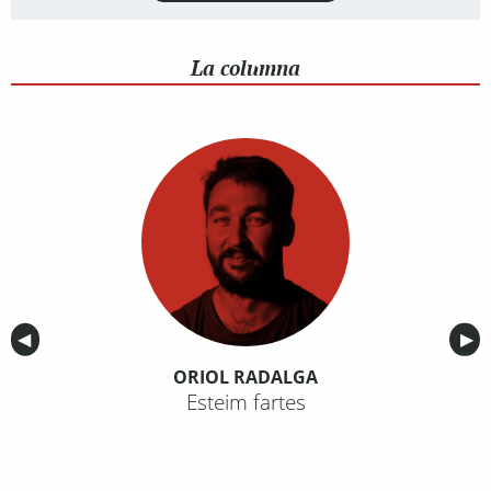
La columna
Anterior
◀︎
Sig
▶︎
ORIOL RADALGA
Esteim fartes