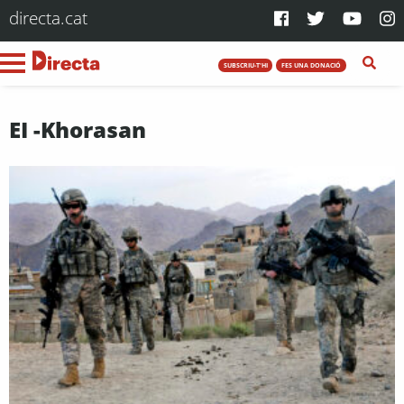
directa.cat
SUBSCRIU-T'HI
FES UNA DONACIÓ
EI -Khorasan