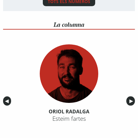
TOTS ELS NÚMEROS
La columna
Anterior
◀︎
Sig
▶︎
ORIOL RADALGA
Esteim fartes