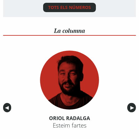
TOTS ELS NÚMEROS
La columna
Anterior
◀︎
Sig
▶︎
ORIOL RADALGA
Esteim fartes