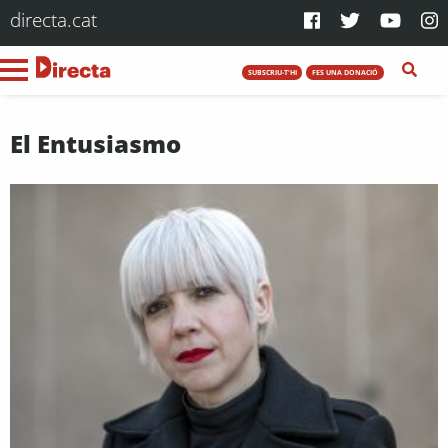
directa.cat
SUBSCRIU-T'HI
FES UNA DONACIÓ
El Entusiasmo