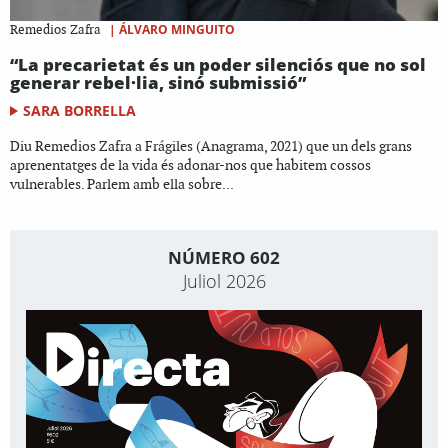
|
ÁLVARO MINGUITO
Remedios Zafra
“La precarietat és un poder silenciós que no sol
generar rebel·lia, sinó submissió”
SARA BORRELLA
Diu Remedios Zafra a Frágiles (Anagrama, 2021) que un dels grans
aprenentatges de la vida és adonar-nos que habitem cossos
vulnerables. Parlem amb ella sobre...
NÚMERO 602
Juliol 2026