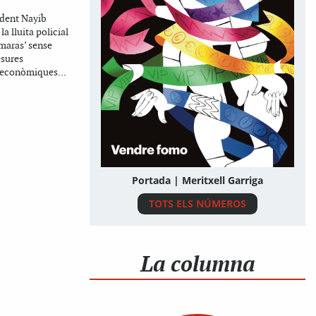
sident Nayib
la lluita policial
 ‘maras’ sense
esures
i econòmiques...
Portada | Meritxell Garriga
TOTS ELS NÚMEROS
La columna