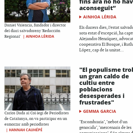
fins ara no ho hav
aconseguit”
AINHOA LÉRIDA
Daniel Valencia, fundador i director
Els darrers dies, l’estat salvad
del diari salvadoreny 'Redacción
sota estat d’excepció, ha capt
|
AINHOA LÉRIDA
Regional'
Alejandro Henríquez, advocat
cooperativa El Bosque, i Ruth
López, cap de la unitat...
"El populisme tro
un gran caldo de
cultiu entre
poblacions
desesperades i
frustrades"
GEMMA GARCIA
Carlos Dada al Col·legi de Periodistes
de Catalunya, on va participar en un
"Escombraria", "nebot d'un
esmorzar amb periodistes
genocida", "mercenaris de les
|
HANNAH CAUHÉPÉ