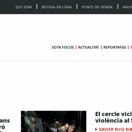
QUI SOM
BOTIGA EN LÍNIA
PUNTS DE VENDA
ANUN
SOTA FOCUS
ACTUALITAT
REPORTATGE
El cercle vic
jans
violència al
rò
XAVIER RUIZ RI