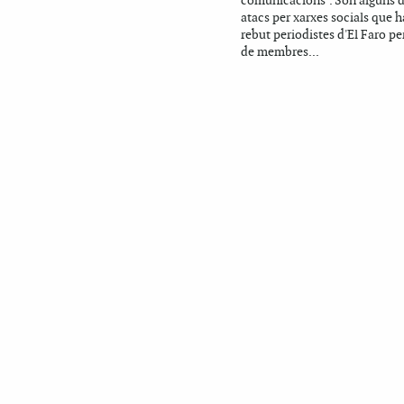
comunicacions". Són alguns d
atacs per xarxes socials que 
rebut periodistes d'El Faro pe
de membres...