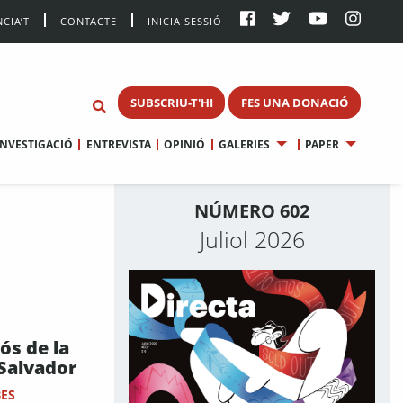
CIA’T
CONTACTE
INICIA SESSIÓ
SUBSCRIU-T'HI
FES UNA DONACIÓ
INVESTIGACIÓ
ENTREVISTA
OPINIÓ
GALERIES
PAPER
NÚMERO 602
Juliol 2026
iós de la
 Salvador
BES