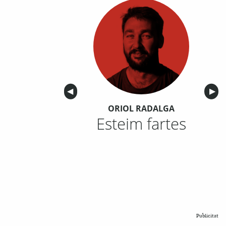
Anterior
◀︎
Sigu
▶︎
ORIOL RADALGA
Esteim fartes
Publicitat