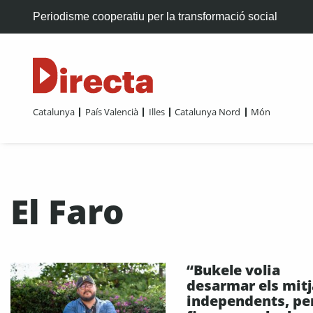
Periodisme cooperatiu per la transformació social
Catalunya
País Valencià
Illes
Catalunya Nord
Món
El Faro
“Bukele volia
desarmar els mit
independents, pe