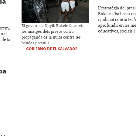
ia
L’estratègia del pre
Bukele s’ha basat en 
i judicial contra les
aprofundir en les m
El govern de Nayib Bukele fa servir
oreny,
educatives, socials 
les imatges dels presos com a
urat
propaganda de la lluita contra les
 de la
bandes juvenils
|
GOBIERNO DE EL SALVADOR
ba