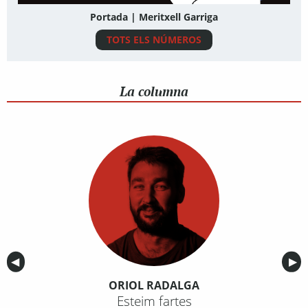
Portada | Meritxell Garriga
TOTS ELS NÚMEROS
La columna
Anterior
◀︎
Sig
▶︎
ORIOL RADALGA
Esteim fartes