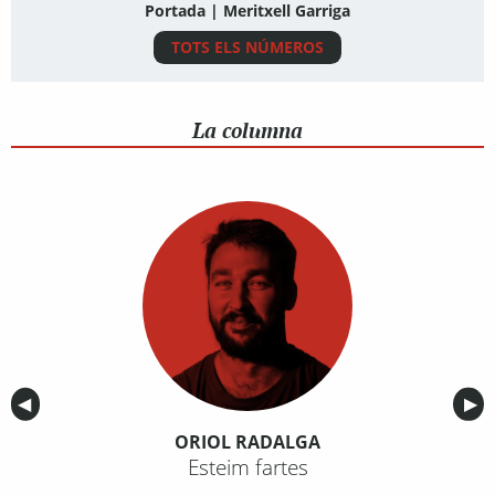
Portada | Meritxell Garriga
TOTS ELS NÚMEROS
La columna
Anterior
◀︎
Sig
▶︎
ORIOL RADALGA
Esteim fartes