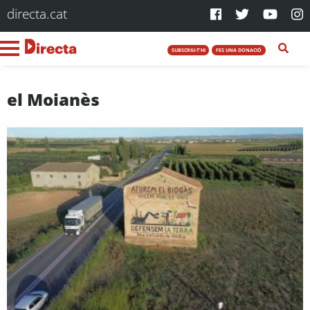
directa.cat
SUBSCRIU-T'HI
FES UNA DONACIÓ
el Moianès