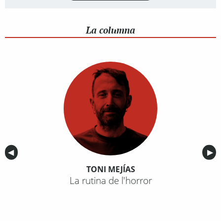
La columna
Anterior
◀︎
Sig
▶︎
TONI MEJÍAS
La rutina de l'horror