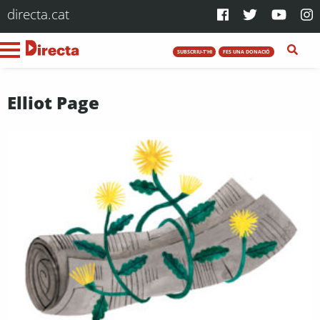
directa.cat
SUBSCRIU-T'HI
FES UNA DONACIÓ
Elliot Page