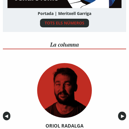
Portada | Meritxell Garriga
TOTS ELS NÚMEROS
La columna
Anterior
◀︎
Sig
▶︎
ORIOL RADALGA