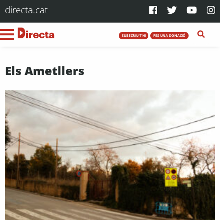
directa.cat
SUBSCRIU-T'HI
FES UNA DONACIÓ
Els Ametllers