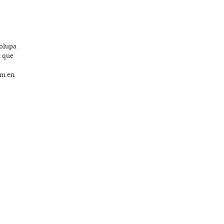
olupa
c que
im en