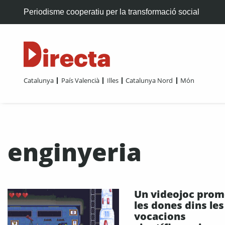
Periodisme cooperatiu per la transformació social
Catalunya
País Valencià
Illes
Catalunya Nord
Món
enginyeria
Un videojoc pro
les dones dins les
vocacions