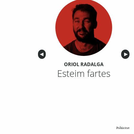
Anterior
◀︎
Sigu
▶︎
ORIOL RADALGA
Esteim fartes
Publicitat