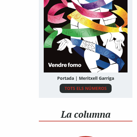
Portada | Meritxell Garriga
TOTS ELS NÚMEROS
La columna