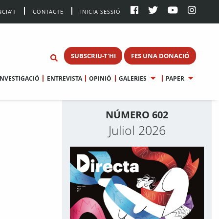
CIA’T
CONTACTE
INICIA SESSIÓ
SUBSCRIU-T'HI
FES UNA DONACIÓ
INVESTIGACIÓ
ENTREVISTA
OPINIÓ
GALERIES
PAPER
NÚMERO 602
Juliol 2026