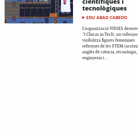
científiques i
tecnològiques
EDU ABAD CABEDO
L’organització WIGES desenv
'3 Chicas in Tech', un videojo
visibilitza figures femenines
referents de les STEM (acròn
anglès de ciència, tecnologia,
enginyeria i...