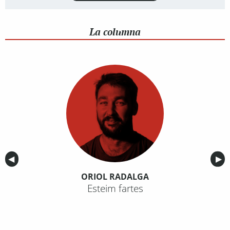
La columna
Anterior
◀︎
Sig
▶︎
ORIOL RADALGA
Esteim fartes