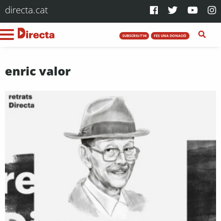
directa.cat
SUBSCRIU-T'HI
FES UNA DONACIÓ
enric valor