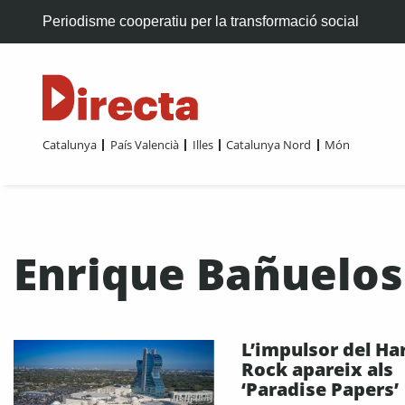
Periodisme cooperatiu per la transformació social
Catalunya
País Valencià
Illes
Catalunya Nord
Món
Enrique Bañuelos
L’impulsor del Ha
Rock apareix als
‘Paradise Papers’