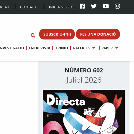
CIA’T
CONTACTE
INICIA SESSIÓ
SUBSCRIU-T'HI
FES UNA DONACIÓ
INVESTIGACIÓ
ENTREVISTA
OPINIÓ
GALERIES
PAPER
NÚMERO 602
Juliol 2026