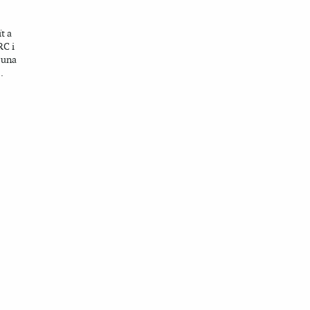
t a
RC i
 una
.