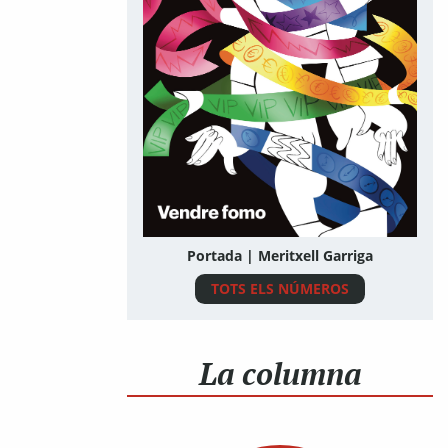
Portada | Meritxell Garriga
TOTS ELS NÚMEROS
La columna