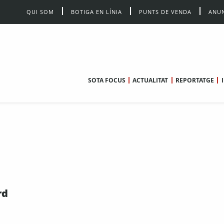
QUI SOM
BOTIGA EN LÍNIA
PUNTS DE VENDA
ANUN
SOTA FOCUS
ACTUALITAT
REPORTATGE
rd