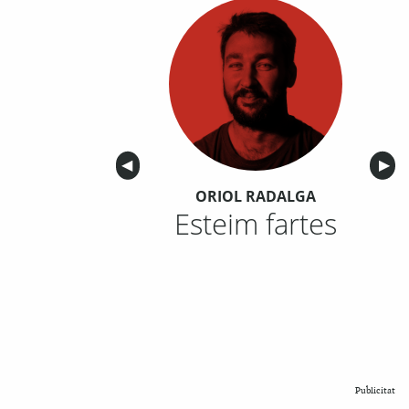
Anterior
◀︎
Sigu
▶︎
ORIOL RADALGA
Esteim fartes
Publicitat