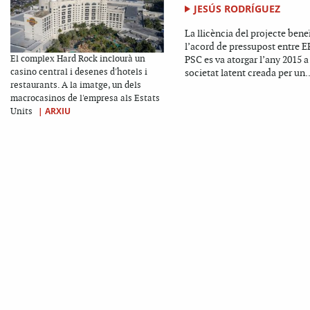
JESÚS RODRÍGUEZ
La llicència del projecte beneï
l’acord de pressupost entre E
El complex Hard Rock inclourà un
PSC es va atorgar l’any 2015 a
casino central i desenes d'hotels i
societat latent creada per un..
restaurants. A la imatge, un dels
macrocasinos de l'empresa als Estats
|
ARXIU
Units