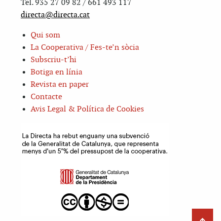
Tel. 935 27 09 82 / 661 493 117
directa@directa.cat
Qui som
La Cooperativa / Fes-te’n sòcia
Subscriu-t’hi
Botiga en línia
Revista en paper
Contacte
Avis Legal & Política de Cookies