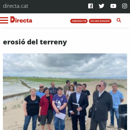
directa.cat
SUBSCRIU-T'HI
FES UNA DONACIÓ
erosió del terreny