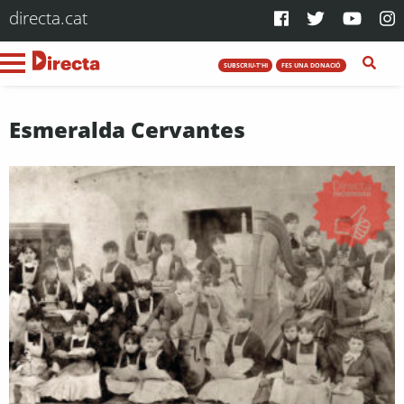
directa.cat
SUBSCRIU-T'HI
FES UNA DONACIÓ
Esmeralda Cervantes