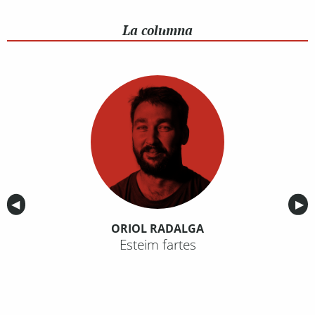
La columna
Anterior
◀︎
Sig
▶︎
ORIOL RADALGA
Esteim fartes