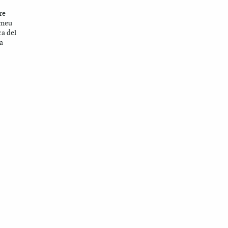
re
omeu
ca del
a