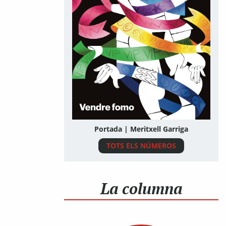
Portada | Meritxell Garriga
TOTS ELS NÚMEROS
La columna