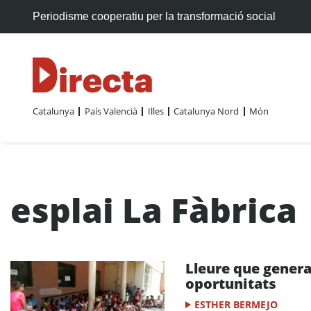
Periodisme cooperatiu per la transformació social
Catalunya
País Valencià
Illes
Catalunya Nord
Món
esplai La Fàbrica
Lleure que gener
oportunitats
ESTHER BERMEJO