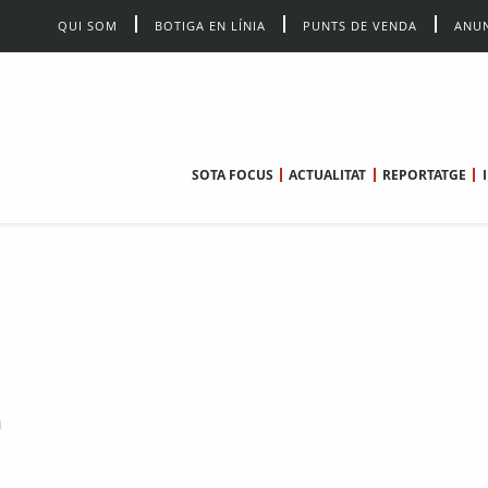
QUI SOM
BOTIGA EN LÍNIA
PUNTS DE VENDA
ANUN
SOTA FOCUS
ACTUALITAT
REPORTATGE
a