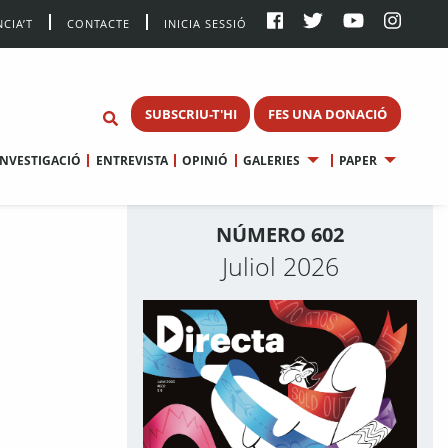
CIA’T
CONTACTE
INICIA SESSIÓ
SUBSCRIU-T'HI
FES UNA DONACIÓ
INVESTIGACIÓ
ENTREVISTA
OPINIÓ
GALERIES
PAPER
NÚMERO 602
Juliol 2026