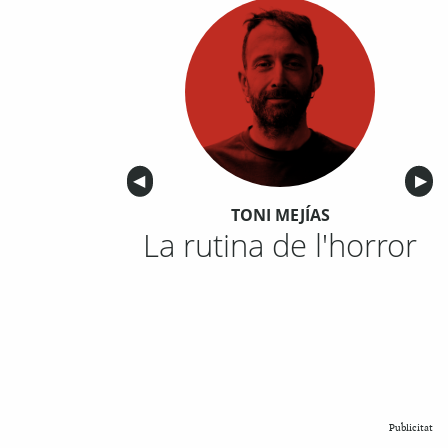
Anterior
◀︎
Sigu
▶︎
TONI MEJÍAS
La rutina de l'horror
Publicitat