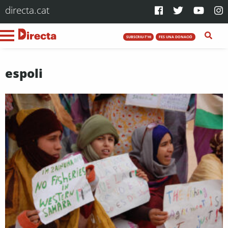
directa.cat
SUBSCRIU-T'HI
FES UNA DONACIÓ
espoli