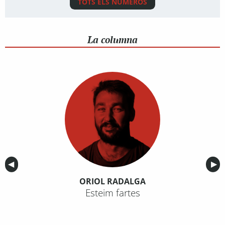
TOTS ELS NÚMEROS
La columna
Anterior
◀︎
Sig
▶︎
ORIOL RADALGA
Esteim fartes