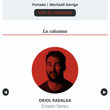
Portada | Meritxell Garriga
TOTS ELS NÚMEROS
La columna
Anterior
◀︎
Sig
▶︎
ORIOL RADALGA
Esteim fartes