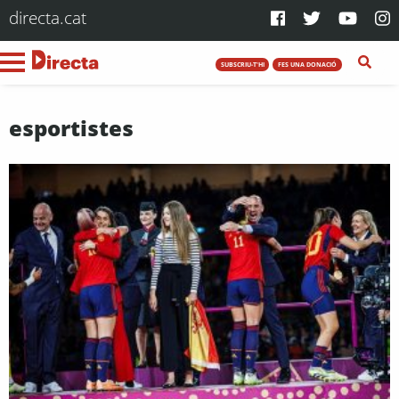
directa.cat
SUBSCRIU-T'HI
FES UNA DONACIÓ
esportistes