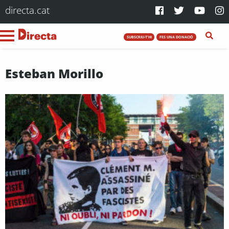
directa.cat
SUBSCRIU-T'HI
FES UNA DONACIÓ
Esteban Morillo