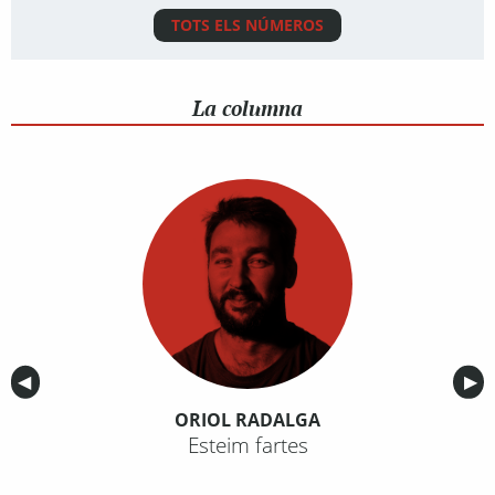
TOTS ELS NÚMEROS
La columna
Anterior
◀︎
Sig
▶︎
ORIOL RADALGA
Esteim fartes