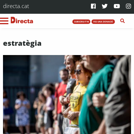
directa.cat
SUBSCRIU-T'HI
FES UNA DONACIÓ
estratègia