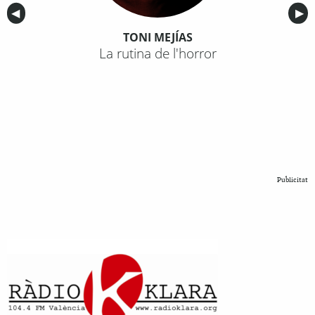
Anterior
◀︎
Sig
▶︎
TONI MEJÍAS
La rutina de l'horror
Publicitat