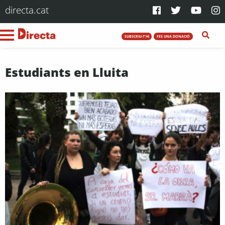
directa.cat
SUBSCRIU-T'HI
FES UNA DONACIÓ
Estudiants en Lluita