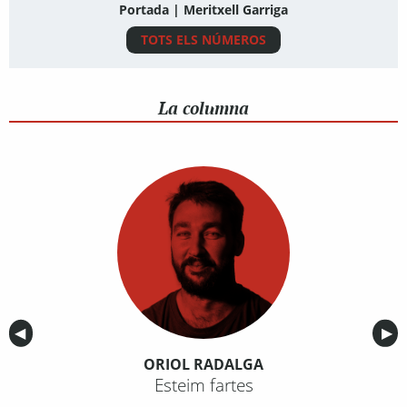
Portada | Meritxell Garriga
TOTS ELS NÚMEROS
La columna
Anterior
◀︎
Sig
▶︎
ORIOL RADALGA
Esteim fartes