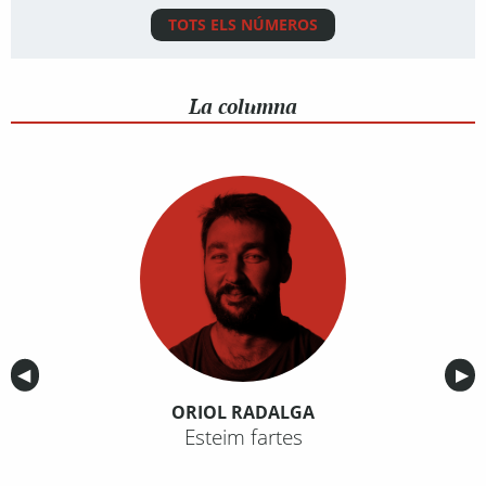
TOTS ELS NÚMEROS
La columna
Anterior
◀︎
Sig
▶︎
ORIOL RADALGA
Esteim fartes