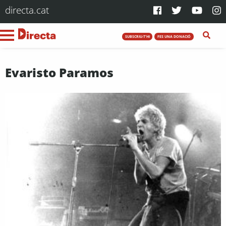
directa.cat
SUBSCRIU-T'HI
FES UNA DONACIÓ
Evaristo Paramos