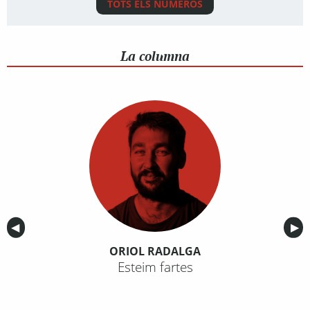
TOTS ELS NÚMEROS
La columna
Anterior
◀︎
Sig
▶︎
ORIOL RADALGA
Esteim fartes