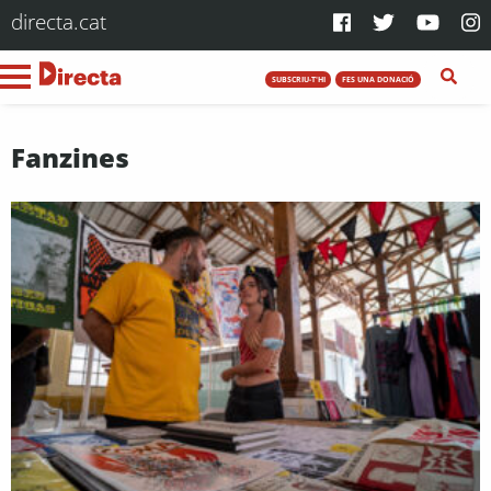
directa.cat
SUBSCRIU-T'HI
FES UNA DONACIÓ
Fanzines