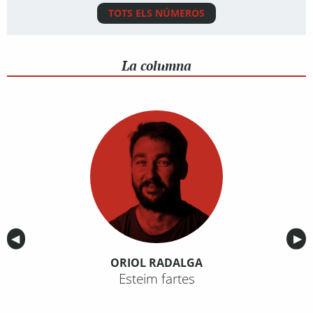
TOTS ELS NÚMEROS
La columna
Anterior
◀︎
Sig
▶︎
ORIOL RADALGA
Esteim fartes