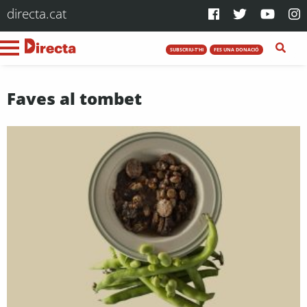
directa.cat
SUBSCRIU-T'HI
FES UNA DONACIÓ
Faves al tombet