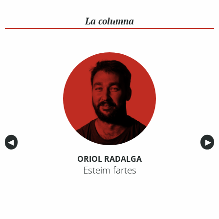
La columna
Anterior
◀︎
Sig
▶︎
ORIOL RADALGA
Esteim fartes