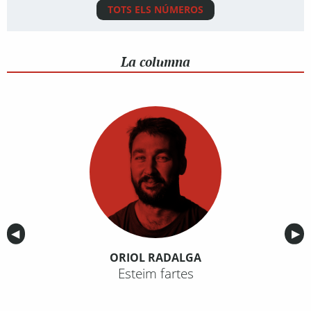
TOTS ELS NÚMEROS
La columna
Anterior
◀︎
Sig
▶︎
ORIOL RADALGA
Esteim fartes