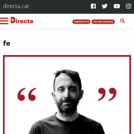
directa.cat
SUBSCRIU-T'HI
FES UNA DONACIÓ
fe