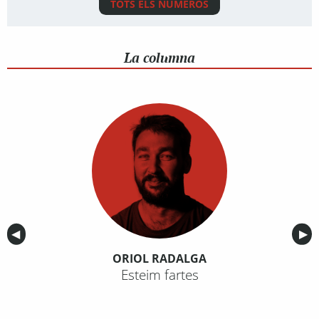
TOTS ELS NÚMEROS
La columna
Anterior
◀︎
Sig
▶︎
ORIOL RADALGA
Esteim fartes