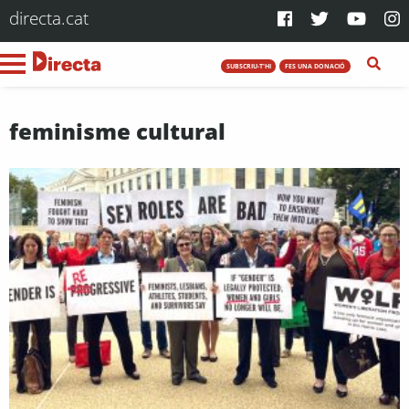
directa.cat
SUBSCRIU-T'HI
FES UNA DONACIÓ
feminisme cultural