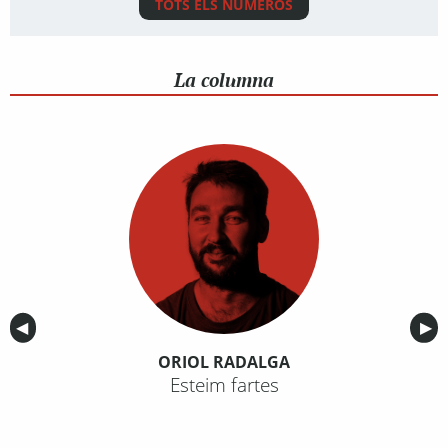
TOTS ELS NÚMEROS
La columna
Anterior
◀︎
Sig
▶︎
ORIOL RADALGA
Esteim fartes