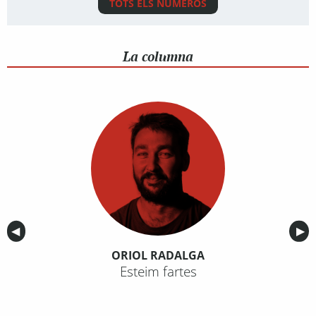
TOTS ELS NÚMEROS
La columna
Anterior
◀︎
Sig
▶︎
ORIOL RADALGA
Esteim fartes