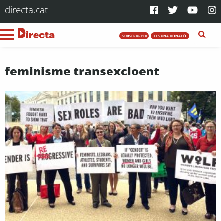
directa.cat
SUBSCRIU-T'HI
FES UNA DONACIÓ
feminisme transexcloent